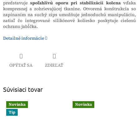
predstavuje
spoľahlivú oporu pri stabilizácii kolena
vďaka
kompresnej a zohrievajúcej tkanine. Otvorená konštrukcia so
zapínaním na suchý zips umožňuje jednoduchú manipuláciu,
zatiaľ čo integrované silikónové koliesko poskytuje cielenú
ochranu jabĺčka.
Detailné informácie
OPÝTAŤ SA
ZDIEĽAŤ
Súvisiaci tovar
Novinka
Novinka
Tip