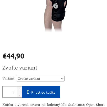
€44,90
Jednotková
Zvoľte variant
cena:
Variant
Pridať do košíka
Krátka otvorená ortéza na kolenný kĺb Stabilmax Open Short