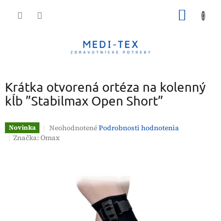
Prejsť
NÁKU
na
obsah
KOŠÍK
Krátka otvorená ortéza na kolenný
kĺb ”Stabilmax Open Short”
Priemerné
Neohodnotené
Podrobnosti hodnotenia
Novinka
hodnotenie
Značka:
Omax
produktu
je
0,0
z
5
hviezdičiek.