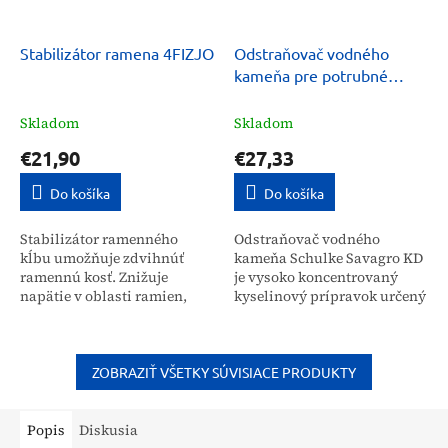
Stabilizátor ramena 4FIZJO
Odstraňovač vodného
kameňa pre potrubné
systémy, tanky Schulke
Savagro KD 5 kg
Skladom
Skladom
€21,90
€27,33
Do košíka
Do košíka
Stabilizátor ramenného
Odstraňovač vodného
kĺbu umožňuje zdvihnúť
kameňa Schulke Savagro KD
ramennú kosť. Znižuje
je vysoko koncentrovaný
napätie v oblasti ramien,
kyselinový prípravok určený
vďaka čomu zlepšuje
na efektívne čistenie
stabilitu a znižuje tlak na
potrubných systémov,
túto časť tela. Ramenný...
tankov a uzavretých
zariadení....
ZOBRAZIŤ VŠETKY SÚVISIACE PRODUKTY
Popis
Diskusia