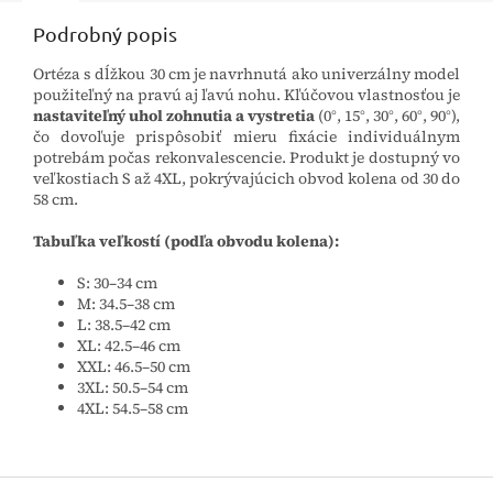
Podrobný popis
Ortéza s dĺžkou 30 cm je navrhnutá ako univerzálny model
použiteľný na pravú aj ľavú nohu. Kľúčovou vlastnosťou je
nastaviteľný uhol zohnutia a vystretia
(0°, 15°, 30°, 60°, 90°),
čo dovoľuje prispôsobiť mieru fixácie individuálnym
potrebám počas rekonvalescencie. Produkt je dostupný vo
veľkostiach S až 4XL, pokrývajúcich obvod kolena od 30 do
58 cm.
Tabuľka veľkostí (podľa obvodu kolena):
S: 30–34 cm
M: 34.5–38 cm
L: 38.5–42 cm
XL: 42.5–46 cm
XXL: 46.5–50 cm
3XL: 50.5–54 cm
4XL: 54.5–58 cm
Z