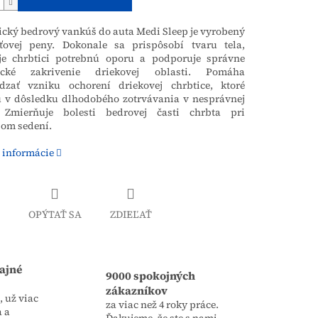
cký bedrový vankúš do auta Medi Sleep je vyrobený
ovej peny.
Dokonale sa prispôsobí tvaru tela,
je chrbtici potrebnú oporu a podporuje správne
ické zakrivenie driekovej oblasti.
Pomáha
dzať vzniku ochorení driekovej chrbtice, ktoré
ú v dôsledku dlhodobého zotrvávania v nesprávnej
Zmierňuje bolesti bedrovej časti chrbta pri
om sedení.
 informácie
OPÝTAŤ SA
ZDIEĽAŤ
ajné
9000 spokojných
zákazníkov
 už viac
za viac než 4 roky práce.
a a