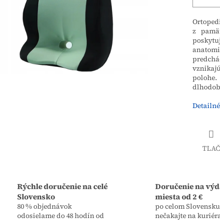
Ortopedi
z pamäť
poskytu
anatom
predchá
vznikaj
polohe.
dlhodob
Detailné
TLAČ
Rýchle doručenie na celé
Doručenie na výd
Slovensko
miesta od 2 €
80 % objednávok
po celom Slovensku,
odosielame do 48 hodín od
nečakajte na kuriér