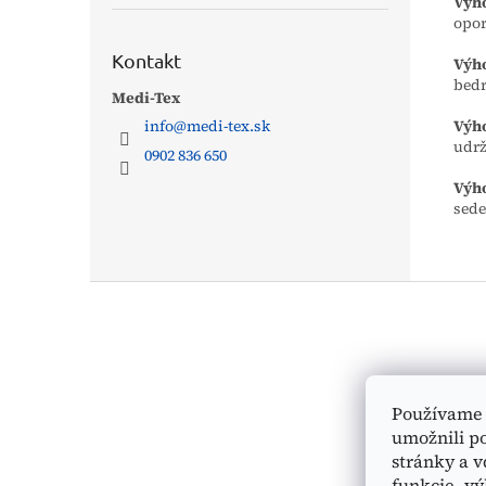
Výho
opor
Kontakt
Výho
bedr
Medi-Tex
info
@
medi-tex.sk
Výho
udrž
0902 836 650
Výh
sede
Z
á
p
ä
t
i
Používame 
e
umožnili p
stránky a v
funkcie, vý