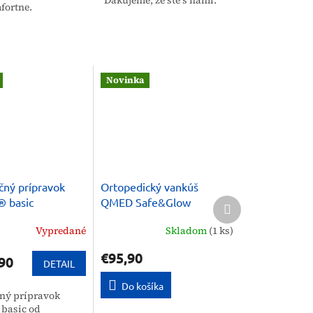
Ďakujeme, že ste s nami.
fortne.
Novinka
čný prípravok
Ortopedický vankúš
Ďalší
® basic
QMED Safe&Glow
produkt
Therapy proti vráskam
Vypredané
Skladom
(1 ks)
€95,90
90
DETAIL
Do košíka
ný prípravok
 basic od