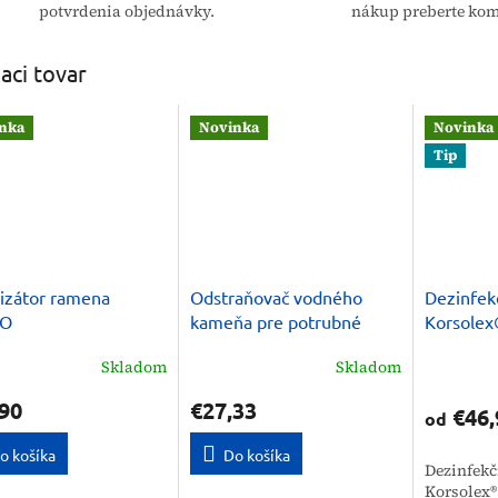
potvrdenia objednávky.
nákup preberte kom
iaci tovar
nka
Novinka
Novinka
Tip
lizátor ramena
Odstraňovač vodného
Dezinfek
JO
kameňa pre potrubné
Korsolex
systémy, tanky Schulke
Skladom
Skladom
Savagro KD 5 kg
90
€27,33
€46,
od
o košíka
Do košíka
Dezinfekč
Korsolex®