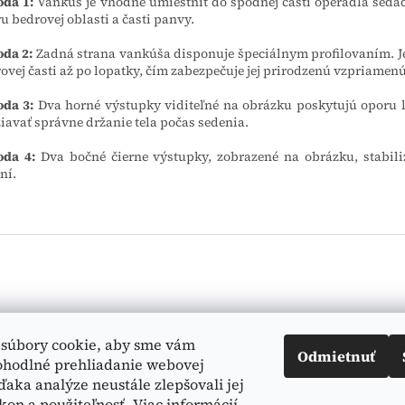
da 1:
Vankúš je vhodné umiestniť do spodnej časti operadla sedad
u bedrovej oblasti a časti panvy.
da 2:
Zadná strana vankúša disponuje špeciálnym profilovaním. Je
ovej časti až po lopatky, čím zabezpečuje jej prirodzenú vzpriamen
da 3:
Dva horné výstupky viditeľné na obrázku poskytujú oporu
iavať správne držanie tela počas sedenia.
oda 4:
Dva bočné čierne výstupky, zobrazené na obrázku, stabili
ní.
Vyhľadá
súbory cookie, aby sme vám
Odmietnuť
ohodlné prehliadanie webovej
ďaka analýze neustále zlepšovali jej
kon a použiteľnosť.
Viac informácií