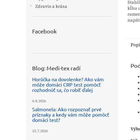
Stabi
Zdravie a krása
kĺbu 
ramen
napät
vďaka
Facebook
stabil
túto č
Pop
Pod
Blog: Medi-tex radí
Horúčka na dovolenke? Ako vám
môže domáci CRP test pomôcť
rozhodnúť sa, čo robiť ďalej
6.8.2026
Salmonela: Ako rozpoznať prvé
príznaky a kedy vám môže pomôcť
domáci test?
Výho
15.7.2026