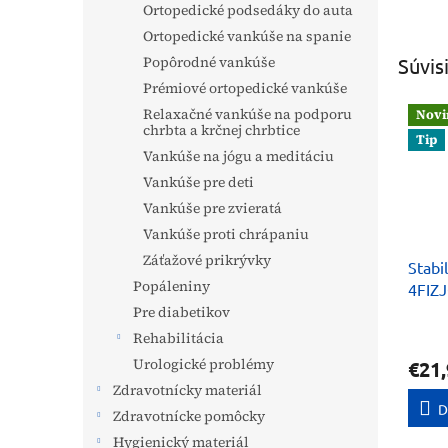
Ortopedické podsedáky do auta
Ortopedické vankúše na spanie
Popôrodné vankúše
Súvis
Prémiové ortopedické vankúše
Relaxačné vankúše na podporu
Novi
chrbta a krčnej chrbtice
Tip
Vankúše na jógu a meditáciu
Vankúše pre deti
Vankúše pre zvieratá
Vankúše proti chrápaniu
Záťažové prikrývky
Stabi
Popáleniny
4FIZ
Pre diabetikov
Rehabilitácia
Urologické problémy
€21,
Zdravotnícky materiál
D
Zdravotnícke pomôcky
Hygienický materiál