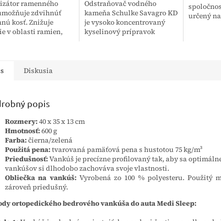
lizátor ramenného
Odstraňovač vodného
spoločnos
umožňuje zdvihnúť
kameňa Schulke Savagro KD
určený na
nú kosť. Znižuje
je vysoko koncentrovaný
manuálnu
ie v oblasti ramien,
kyselinový prípravok
termostab
 čomu zlepšuje
určený na efektívne čistenie
termolabi
itu a znižuje tlak na
potrubných systémov,
vrátane fl
asť tela. Ramenný...
tankov a uzavretých
zariadení....
is
Diskusia
robný popis
Rozmery:
40 x 35 x 13 cm
Hmotnosť:
600 g
Farba:
čierna/zelená
Použitá pena:
tvarovaná pamäťová pena s hustotou 75 kg/m³
Priedušnosť:
Vankúš je precízne profilovaný tak, aby sa optimálne
vankúšov si dlhodobo zachováva svoje vlastnosti.
Obliečka na vankúš:
Vyrobená zo 100 % polyesteru. Použitý ma
zároveň priedušný.
dy ortopedického bedrového vankúša do auta Medi Sleep: