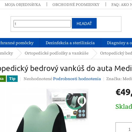
MOJA OBJEDNÁVKA
OBCHODNÉ PODMIENKY
FAQ: AKO 
HĽADAŤ
chranné pomôcky
Dezinfekcia a sterilizácia
Diagnózy a 
omôcky
Ortopedické podložky a vankúše
Ortopedický bed
opedický bedrový vankúš do auta Medi
Priemerné
Neohodnotené
Podrobnosti hodnotenia
Značka:
Medi
ka
Tip
hodnotenie
€49
produktu
je
0,0
Jednotk
Skla
z
cena:
5
hviezdičiek.