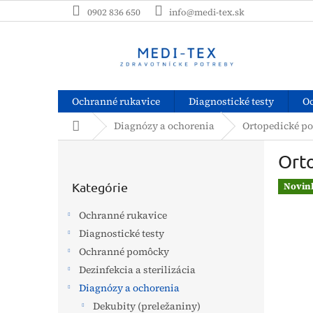
Prejsť
0902 836 650
info@medi-tex.sk
na
obsah
Ochranné rukavice
Diagnostické testy
O
Domov
Diagnózy a ochorenia
Ortopedické p
B
Ort
o
Preskočiť
č
kategórie
Kategórie
Novin
n
ý
Ochranné rukavice
p
Diagnostické testy
a
Ochranné pomôcky
n
e
Dezinfekcia a sterilizácia
l
Diagnózy a ochorenia
Dekubity (preležaniny)