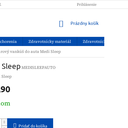
NAKUPOVAŤ?
PODMIENKY OCHRANY OSOBNÝCH ÚDAJOV
Prihlásenie
NÁKUPNÝ
Prázdny košík
KOŠÍK
ochorenia
Zdravotnícky materiál
Zdravotnícke pomôcky
rový vankúš do auta Medi Sleep
 Sleep
MEDISLEEPAUTO
 Sleep
,90
ová
dom
Pridať do košíka