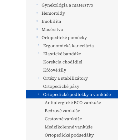
Gynekológia a materstvo
Hemoroidy
Imobilita
Masérstvo
Ortopedické pomôcky
Ergonomická kancelária
Elastické bandáže
Korekcia chodidiel
Kŕčové žily
Ortézy a stabilizátory
Ortopedické pásy
Ortopedické podložky a vankúše
Antialergické ECO vankúše
Bedrové vankúše
Cestovné vankúše
Medzikolenné vankúše
Ortopedické podsedáky