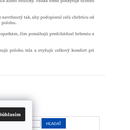
la alebo stoličky. Vďaka tomu poskytuje účinnú
 navrhnutý tak, aby podopieral celú chrbticu od
ú polohu.
 lopatkám, čím pomáhajú predchádzať hrbeniu a
zujú polohu tela a zvyšujú celkový komfort pri
vanie
Súhlasím
HĽADAŤ