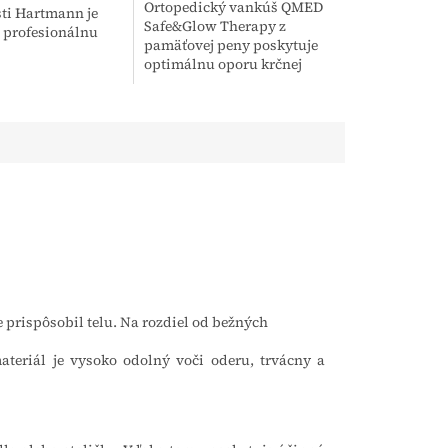
Ortopedický vankúš QMED
ti Hartmann je
Safe&Glow Therapy z
 profesionálnu
pamäťovej peny poskytuje
 dezinfekciu
optimálnu oporu krčnej
ilných aj
chrbtici a hlave. Je určený
lných nástrojov
pre širokú verejnosť na
exibilných...
zlepšenie kvality spánku,...
 prispôsobil telu. Na rozdiel od bežných
teriál je vysoko odolný voči oderu, trvácny a