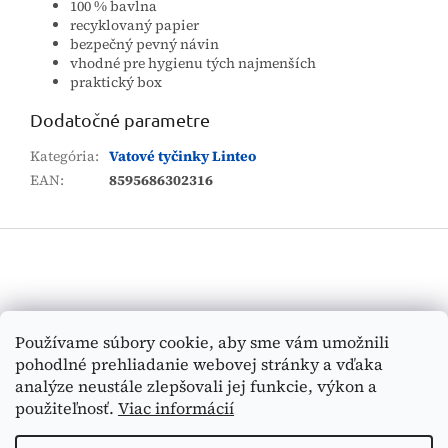
100 % bavlna
recyklovaný papier
bezpečný pevný návin
vhodné pre hygienu tých najmenších
praktický box
Dodatočné parametre
Kategória
:
Vatové tyčinky Linteo
EAN
:
8595686302316
Z
á
p
ä
t
Vyhľadávanie
Používame súbory cookie, aby sme vám umožnili
i
pohodlné prehliadanie webovej stránky a vďaka
e
HĽADAŤ
analýze neustále zlepšovali jej funkcie, výkon a
použiteľnosť.
Viac informácií