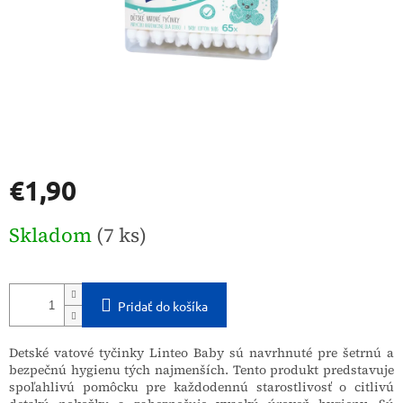
€1,90
Jednotková
Skladom
(7 ks)
cena:
Pridať do košíka
Detské vatové tyčinky Linteo Baby sú navrhnuté pre šetrnú a
bezpečnú hygienu tých najmenších. Tento produkt predstavuje
spoľahlivú pomôcku pre každodennú starostlivosť o citlivú