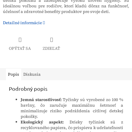
detskú pokožku a zabezpečuje vysokú úroveň hygieny. Sú
ideálnou voľbou pre rodičov, ktorí kladú dôraz na funkčnosť,
účelnosť a zdravotné benefity produktov pre svoje deti.
Detailné informácie
OPÝTAŤ SA
ZDIEĽAŤ
Popis
Diskusia
Podrobný popis
Jemná starostlivosť:
Tyčinky sú vyrobené zo 100 %
bavlny, čo zaručuje maximálnu šetrnosť a
minimalizuje riziko podráždenia citlivej detskej
pokožky.
Ekologický aspekt:
Drieky tyčiniek sú z
recyklovaného papiera, čo prispieva k udržateľnosti