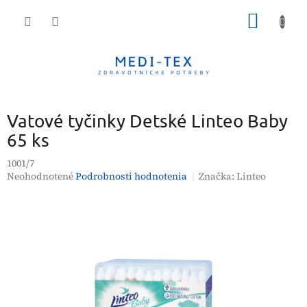
Prejsť
NÁKU
na
obsah
KOŠÍK
Vatové tyčinky Detské Linteo Baby
65 ks
1001/7
Priemerné
Neohodnotené
Podrobnosti hodnotenia
Značka:
Linteo
hodnotenie
produktu
je
0,0
z
5
hviezdičiek.