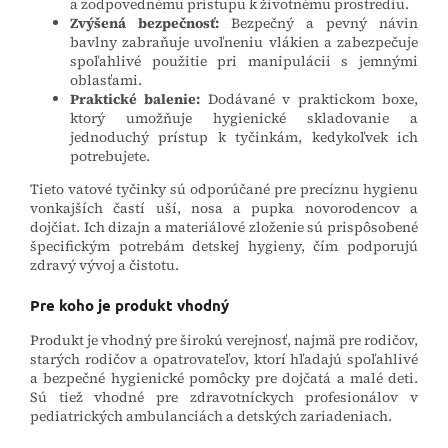
a zodpovednému prístupu k životnému prostrediu.
Zvýšená bezpečnosť:
Bezpečný a pevný návin
bavlny zabraňuje uvoľneniu vlákien a zabezpečuje
spoľahlivé použitie pri manipulácii s jemnými
oblasťami.
Praktické balenie:
Dodávané v praktickom boxe,
ktorý umožňuje hygienické skladovanie a
jednoduchý prístup k tyčinkám, kedykoľvek ich
potrebujete.
Tieto vatové tyčinky sú odporúčané pre precíznu hygienu
vonkajších častí uší, nosa a pupka novorodencov a
dojčiat. Ich dizajn a materiálové zloženie sú prispôsobené
špecifickým potrebám detskej hygieny, čím podporujú
zdravý vývoj a čistotu.
Pre koho je produkt vhodný
Produkt je vhodný pre širokú verejnosť, najmä pre rodičov,
starých rodičov a opatrovateľov, ktorí hľadajú spoľahlivé
a bezpečné hygienické pomôcky pre dojčatá a malé deti.
Sú tiež vhodné pre zdravotníckych profesionálov v
pediatrických ambulanciách a detských zariadeniach.