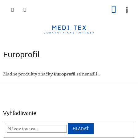
Prejsť
NÁKU
na
obsah
KOŠÍK
Europrofil
Žiadne produkty značky
Europrofil
sa nenašli...
Z
á
p
ä
t
Vyhľadávanie
i
e
HĽADAŤ