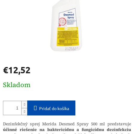
€12,52
Jednotková
Skladom
cena:
Pridať do košíka
Dezinfekčný sprej Merida Desmed Spray 500 ml predstavuje
účinné riešenie na baktericídnu a fungicídnu dezinfekciu