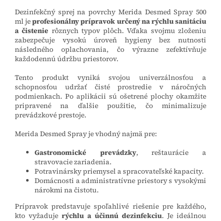
Dezinfekčný sprej na povrchy Merida Desmed Spray 500
ml je
profesionálny prípravok určený na rýchlu sanitáciu
a čistenie
rôznych typov plôch. Vďaka svojmu zloženiu
zabezpečuje vysokú úroveň hygieny bez nutnosti
následného oplachovania, čo výrazne zefektívňuje
každodennú údržbu priestorov.
Tento produkt vyniká svojou univerzálnosťou a
schopnosťou udržať čisté prostredie v náročných
podmienkach. Po aplikácii sú ošetrené plochy okamžite
pripravené na ďalšie použitie, čo minimalizuje
prevádzkové prestoje.
Merida Desmed Spray je vhodný najmä pre:
Gastronomické prevádzky
, reštaurácie a
stravovacie zariadenia.
Potravinársky priemysel a spracovateľské kapacity.
Domácnosti a administratívne priestory s vysokými
nárokmi na čistotu.
Prípravok predstavuje spoľahlivé riešenie pre každého,
kto vyžaduje
rýchlu a účinnú dezinfekciu
. Je ideálnou