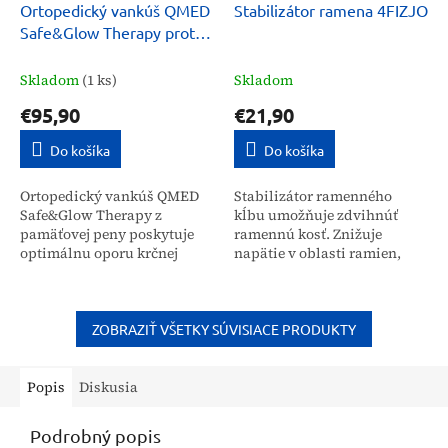
Ortopedický vankúš QMED
Stabilizátor ramena 4FIZJO
Safe&Glow Therapy proti
vráskam
Skladom
(1 ks)
Skladom
€95,90
€21,90
Do košíka
Do košíka
Ortopedický vankúš QMED
Stabilizátor ramenného
Safe&Glow Therapy z
kĺbu umožňuje zdvihnúť
pamäťovej peny poskytuje
ramennú kosť. Znižuje
optimálnu oporu krčnej
napätie v oblasti ramien,
chrbtici a hlave. Je určený
vďaka čomu zlepšuje
pre širokú verejnosť na
stabilitu a znižuje tlak na
zlepšenie kvality spánku,...
túto časť tela. Ramenný...
ZOBRAZIŤ VŠETKY SÚVISIACE PRODUKTY
Popis
Diskusia
Podrobný popis