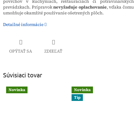
povrchov v kuchyniach, reštauráciách či potravinárskych
prevádzkach. Prípravok
nevyžaduje oplachovanie
, vďaka čomu
umožňuje okamžité používanie ošetrených plôch.
Detailné informácie
OPÝTAŤ SA
ZDIEĽAŤ
Súvisiaci tovar
Novinka
Novinka
Tip