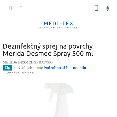
Prejsť
NÁKU
na
obsah
KOŠÍK
Dezinfekčný sprej na povrchy
Merida Desmed Spray 500 ml
MERIDA DESMED SPRAY/500
Priemerné
Neohodnotené
Podrobnosti hodnotenia
Tip
hodnotenie
Značka:
Merida
produktu
je
0,0
z
5
hviezdičiek.