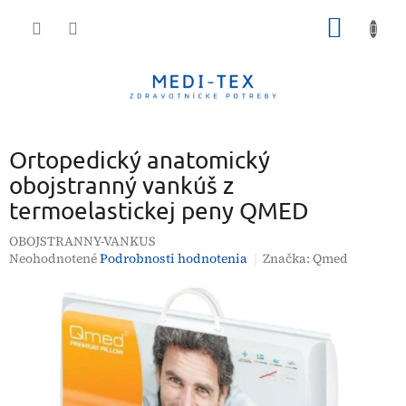
Prejsť
NÁKU
na
obsah
KOŠÍK
Ortopedický anatomický
obojstranný vankúš z
termoelastickej peny QMED
OBOJSTRANNY-VANKUS
Priemerné
Neohodnotené
Podrobnosti hodnotenia
Značka:
Qmed
hodnotenie
produktu
je
0,0
z
5
hviezdičiek.