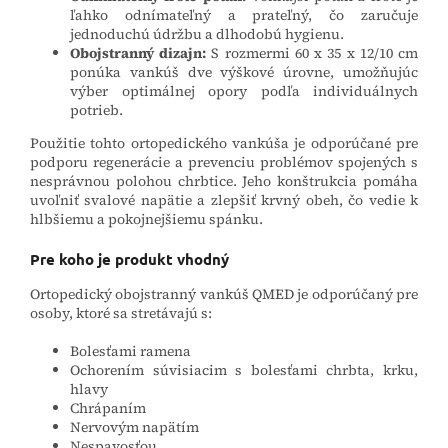
ľahko odnímateľný a prateľný, čo zaručuje
jednoduchú údržbu a dlhodobú hygienu.
Obojstranný dizajn:
S rozmermi 60 x 35 x 12/10 cm
ponúka vankúš dve výškové úrovne, umožňujúc
výber optimálnej opory podľa individuálnych
potrieb.
Použitie tohto ortopedického vankúša je odporúčané pre
podporu regenerácie a prevenciu problémov spojených s
nesprávnou polohou chrbtice. Jeho konštrukcia pomáha
uvoľniť svalové napätie a zlepšiť krvný obeh, čo vedie k
hlbšiemu a pokojnejšiemu spánku.
Pre koho je produkt vhodný
Ortopedický obojstranný vankúš QMED je odporúčaný pre
osoby, ktoré sa stretávajú s:
Bolesťami ramena
Ochorením súvisiacim s bolesťami chrbta, krku,
hlavy
Chrápaním
Nervovým napätím
Nespavosťou