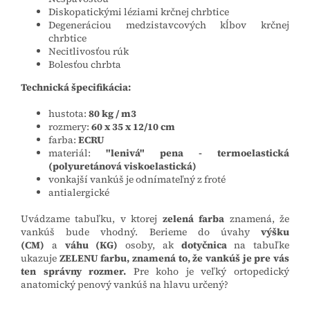
Diskopatickými léziami krčnej chrbtice
Degeneráciou medzistavcových kĺbov krčnej
chrbtice
Necitlivosťou rúk
Bolesťou chrbta
Technická špecifikácia:
hustota:
80 kg / m3
rozmery:
60 x 35 x 12/10 cm
farba:
ECRU
materiál:
"lenivá" pena - termoelastická
(polyuretánová viskoelastická)
vonkajší vankúš je odnímateľný z froté
antialergické
Uvádzame tabuľku, v ktorej
zelená farba
znamená, že
vankúš bude vhodný.
Berieme do úvahy
výšku
(CM)
a
váhu (KG)
osoby, ak
dotyčnica
na tabuľke
ukazuje
ZELENU farbu, znamená to, že vankúš je pre vás
ten správny rozmer.
Pre koho je veľký ortopedický
anatomický penový vankúš na hlavu určený?