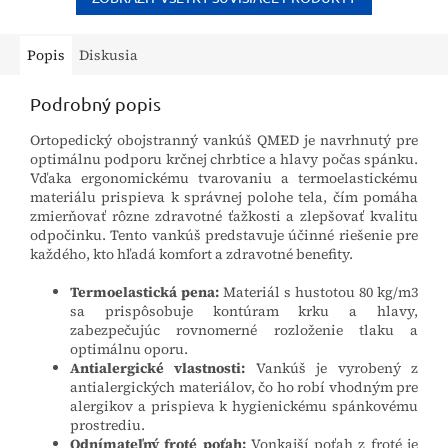
Popis
Diskusia
Podrobný popis
Ortopedický obojstranný vankúš QMED je navrhnutý pre
optimálnu podporu krčnej chrbtice a hlavy počas spánku.
Vďaka ergonomickému tvarovaniu a termoelastickému
materiálu prispieva k správnej polohe tela, čím pomáha
zmierňovať rôzne zdravotné ťažkosti a zlepšovať kvalitu
odpočinku. Tento vankúš predstavuje účinné riešenie pre
každého, kto hľadá komfort a zdravotné benefity.
Termoelastická pena:
Materiál s hustotou 80 kg/m3
sa prispôsobuje kontúram krku a hlavy,
zabezpečujúc rovnomerné rozloženie tlaku a
optimálnu oporu.
Antialergické vlastnosti:
Vankúš je vyrobený z
antialergických materiálov, čo ho robí vhodným pre
alergikov a prispieva k hygienickému spánkovému
prostrediu.
Odnímateľný froté poťah:
Vonkajší poťah z froté je