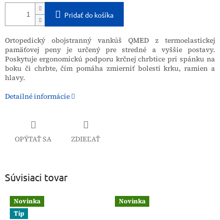
Pridať do košíka
Ortopedický obojstranný vankúš QMED z termoelastickej
pamäťovej peny je určený pre stredné a vyššie postavy.
Poskytuje ergonomickú podporu krčnej chrbtice pri spánku na
boku či chrbte, čím pomáha zmierniť bolesti krku, ramien a
hlavy.
Detailné informácie
OPÝTAŤ SA
ZDIEĽAŤ
Súvisiaci tovar
Novinka
Novinka
Tip