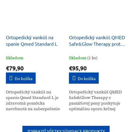
Ortopedický vankúš na
Ortopedický vankúš QMED
spanie Qmed Standard L
Safe&Glow Therapy proti
vráskam
Skladom
Skladom
(1 ks)
€79,90
€95,90
Do košíka
Do košíka
Ortopedický vankúš na
Ortopedický vankúš QMED
spanie Qmed Standard L je
Safe&Glow Therapy z
zdravotná pomôcka
pamäťovej peny poskytuje
navrhnutá na zabezpečenie
optimálnu oporu krčnej
správnej polohy krčnej
chrbtici a hlave. Je určený
chrbtice počas spánku.
pre širokú verejnosť na
Vďaka použitiu pamäťovej
zlepšenie kvality spánku,...
peny sa vankúš...
ZOBRAZIŤ VŠETKY SÚVISIACE PRODUKTY