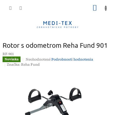
Prejsť
NÁKU
na
obsah
KOŠÍK
Rotor s odometrom Reha Fund 901
RF-901
Priemerné
Neohodnotené
Podrobnosti hodnotenia
Novinka
hodnotenie
Značka:
Reha Fund
produktu
je
0,0
z
5
hviezdičiek.