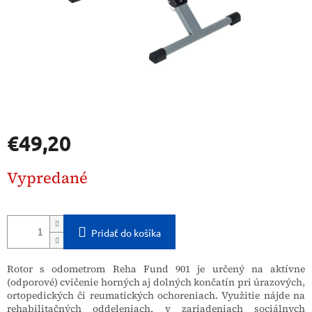
€49,20
Jednotková
Vypredané
cena:
Pridať do košíka
Rotor s odometrom Reha Fund 901 je určený na aktívne
(odporové) cvičenie horných aj dolných končatín pri úrazových,
ortopedických či reumatických ochoreniach. Využitie nájde na
rehabilitačných oddeleniach, v zariadeniach sociálnych