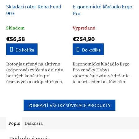
Skladací rotor Reha Fund
Ergonomické kľačadlo Ergo
903
Pro
Skladom
Vypredané
€56,58
€254,90
Do košíka
Do košíka
Rotor je určený na aktívne
Ergonomické kľačadlo Ergo
(odporové) cvičenia dolný a
Pro značky Habys
horných končatín pri
zabezpečuje zdravé držanie
úrazových a ortopedických,
tela pri sedení a slúži ako
ako aj reumatických
efektívna rehabilitačná
ochoreniach. Uplatní sa na
pomôcka. Táto stolička je
rehabilitačných...
vhodná na prevenciu
bolestí...
ZOBRAZIŤ VŠETKY SÚVISIACE PRODUKTY
Popis
Diskusia
Podrobný popis