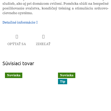
služieb, ako aj pri domácom cvičení. Pomôcka slúži na bezpečné
posilňovanie svalstva, kondičný tréning a stimuláciu srdcovo-
cievneho systému.
Detailné informácie
OPÝTAŤ SA
ZDIEĽAŤ
Súvisiaci tovar
Novinka
Novinka
Tip