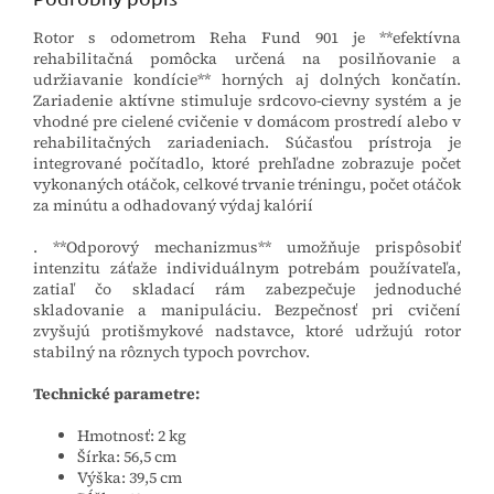
Rotor s odometrom Reha Fund 901 je **efektívna
rehabilitačná pomôcka určená na posilňovanie a
udržiavanie kondície** horných aj dolných končatín.
Zariadenie aktívne stimuluje srdcovo-cievny systém a je
vhodné pre cielené cvičenie v domácom prostredí alebo v
rehabilitačných zariadeniach. Súčasťou prístroja je
integrované počítadlo, ktoré prehľadne zobrazuje počet
vykonaných otáčok, celkové trvanie tréningu, počet otáčok
za minútu a odhadovaný výdaj kalórií
. **Odporový mechanizmus** umožňuje prispôsobiť
intenzitu záťaže individuálnym potrebám používateľa,
zatiaľ čo skladací rám zabezpečuje jednoduché
skladovanie a manipuláciu. Bezpečnosť pri cvičení
zvyšujú protišmykové nadstavce, ktoré udržujú rotor
stabilný na rôznych typoch povrchov.
Technické parametre:
Hmotnosť: 2 kg
Šírka: 56,5 cm
Výška: 39,5 cm