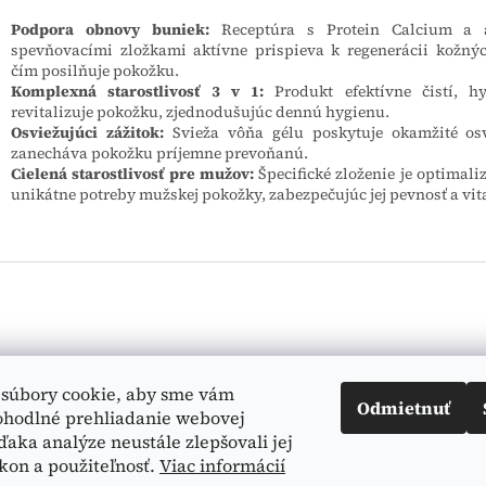
Podpora obnovy buniek:
Receptúra s Protein Calcium a 
spevňovacími zložkami aktívne prispieva k regenerácii kožný
čím posilňuje pokožku.
Komplexná starostlivosť 3 v 1:
Produkt efektívne čistí, hy
revitalizuje pokožku, zjednodušujúc dennú hygienu.
Osviežujúci zážitok:
Svieža vôňa gélu poskytuje okamžité osv
zanecháva pokožku príjemne prevoňanú.
Cielená starostlivosť pre mužov:
Špecifické zloženie je optimali
unikátne potreby mužskej pokožky, zabezpečujúc jej pevnosť a vita
Vyhľadá
súbory cookie, aby sme vám
Odmietnuť
ohodlné prehliadanie webovej
ďaka analýze neustále zlepšovali jej
kon a použiteľnosť.
Viac informácií