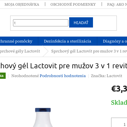
MOJA OBJEDNÁVKA
OBCHODNÉ PODMIENKY
FAQ: AKO 
HĽADAŤ
chranné pomôcky
Dezinfekcia a sterilizácia
Diagnózy a 
prchové gély Lactovit
Sprchový gél Lactovit pre mužov 3 v 1 r
hový gél Lactovit pre mužov 3 v 1 revi
Priemerné
Neohodnotené
Podrobnosti hodnotenia
Značka:
Lactovit
ka
hodnotenie
€3,
produktu
je
0,0
Jednotk
Skla
z
cena:
5
hviezdičiek.