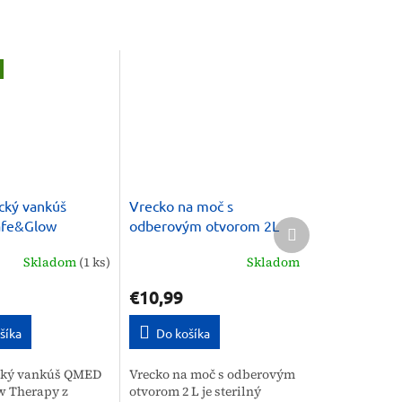
cký vankúš
Vrecko na moč s
Ďalší
fe&Glow
odberovým otvorom 2L
produkt
proti vráskam
Skladom
(1 ks)
Skladom
€10,99
šíka
Do košíka
cký vankúš QMED
Vrecko na moč s odberovým
w Therapy z
otvorom 2 L je sterilný