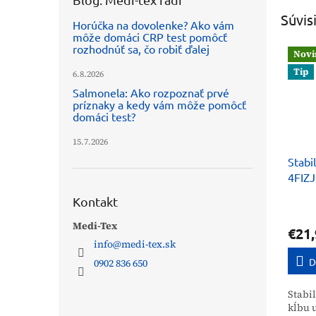
Súvis
Horúčka na dovolenke? Ako vám
môže domáci CRP test pomôcť
rozhodnúť sa, čo robiť ďalej
Novi
Tip
6.8.2026
Salmonela: Ako rozpoznať prvé
príznaky a kedy vám môže pomôcť
domáci test?
15.7.2026
Stabi
4FIZ
Kontakt
Medi-Tex
€21,
info
@
medi-tex.sk
D
0902 836 650
Stabi
kĺbu 