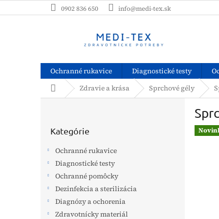
Prejsť
0902 836 650
info@medi-tex.sk
na
obsah
Ochranné rukavice
Diagnostické testy
O
Domov
Zdravie a krása
Sprchové gély
S
B
Sprc
o
Preskočiť
č
kategórie
Kategórie
Novin
n
ý
Ochranné rukavice
p
Diagnostické testy
a
Ochranné pomôcky
n
e
Dezinfekcia a sterilizácia
l
Diagnózy a ochorenia
Zdravotnícky materiál