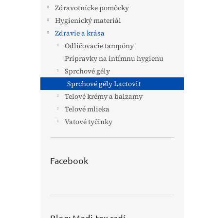
Zdravotnícke pomôcky
Hygienický materiál
Zdravie a krása
Odličovacie tampóny
Prípravky na intímnu hygienu
Sprchové gély
Sprchové gély Lactovit
Telové krémy a balzamy
Telové mlieka
Vatové tyčinky
Facebook
Blog: Medi-tex radí