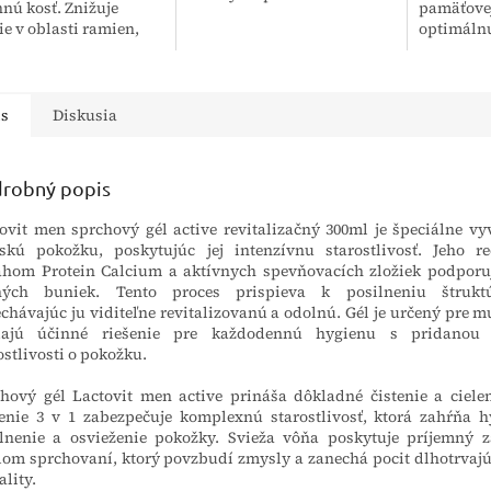
nú kosť. Znižuje
pamäťovej
manuálnu dezinfekciu
ie v oblasti ramien,
optimálnu
termostabilných aj
 čomu zlepšuje
chrbtici a
termolabilných nástrojov
itu a znižuje tlak na
pre širokú
vrátane flexibilných...
asť tela. Ramenný...
zlepšenie 
is
Diskusia
robný popis
ovit men sprchový gél active revitalizačný 300ml je špeciálne vy
kú pokožku, poskytujúc jej intenzívnu starostlivosť. Jeho r
hom Protein Calcium a aktívnych spevňovacích zložiek podpor
ných buniek. Tento proces prispieva k posilneniu štruktú
chávajúc ju viditeľne revitalizovanú a odolnú. Gél je určený pre m
dajú účinné riešenie pre každodennú hygienu s pridanou
ostlivosti o pokožku.
hový gél Lactovit men active prináša dôkladné čistenie a ciele
enie 3 v 1 zabezpečuje komplexnú starostlivosť, ktorá zahŕňa h
lnenie a osvieženie pokožky. Svieža vôňa poskytuje príjemný z
om sprchovaní, ktorý povzbudí zmysly a zanechá pocit dlhotrvajúc
ality.