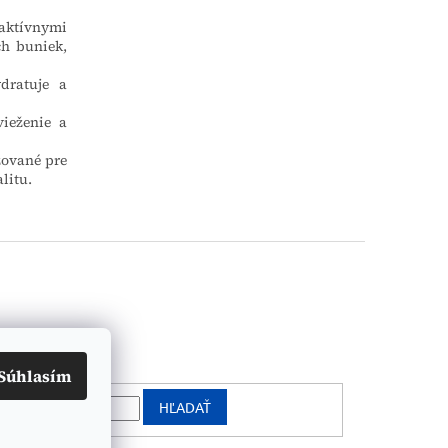
aktívnymi
ch buniek,
dratuje a
ieženie a
zované pre
litu.
vanie
Súhlasím
HĽADAŤ