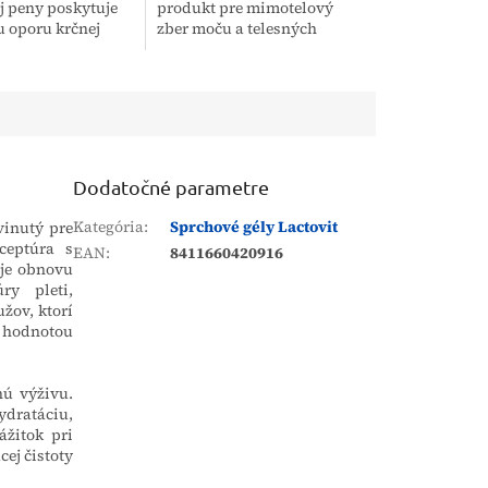
 peny poskytuje
produkt pre mimotelový
 oporu krčnej
zber moču a telesných
 hlave. Je určený
tekutín v uzavretom
 verejnosť na
systéme. Je určené pre
kvality spánku,...
pacientov a zdravotnícky
personál,...
Dodatočné parametre
Kategória
:
Sprchové gély Lactovit
vinutý pre
eceptúra s
EAN
:
8411660420916
uje obnovu
ry pleti,
užov, ktorí
 hodnotou
nú výživu.
ydratáciu,
ážitok pri
ej čistoty