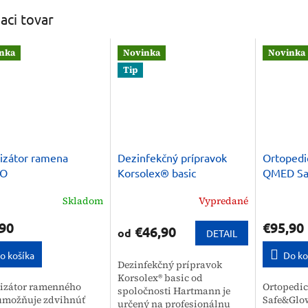
iaci tovar
nka
Novinka
Novinka
Tip
lizátor ramena
Dezinfekčný prípravok
Ortopedi
JO
Korsolex® basic
QMED Sa
Therapy 
Skladom
Vypredané
90
€95,90
€46,90
od
DETAIL
o košíka
Do ko
Dezinfekčný prípravok
Korsolex® basic od
lizátor ramenného
Ortopedi
spoločnosti Hartmann je
umožňuje zdvihnúť
Safe&Glo
určený na profesionálnu