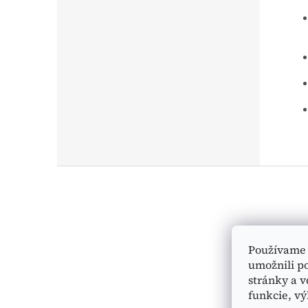
Z
á
p
ä
t
i
Používame 
e
umožnili p
stránky a v
funkcie, vý