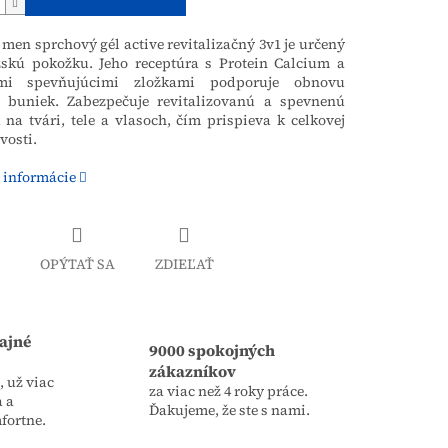
 men sprchový gél active revitalizačný 3v1 je určený
skú pokožku. Jeho receptúra s Protein Calcium a
ymi spevňujúcimi zložkami podporuje obnovu
 buniek. Zabezpečuje revitalizovanú a spevnenú
na tvári, tele a vlasoch, čím prispieva k celkovej
vosti.
 informácie
OPÝTAŤ SA
ZDIEĽAŤ
ajné
9000 spokojných
zákazníkov
 už viac
za viac než 4 roky práce.
a a
Ďakujeme, že ste s nami.
fortne.