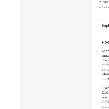
ramen
napät
vďaka
stabil
túto č
Pop
Pod
Lact
mužs
obsa
kož
zane
hľa
star
Sprc
Zlož
posi
každ
a vit